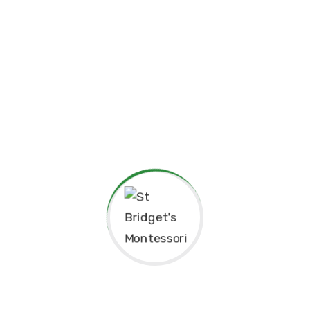
Instructor
Reviews
25 That Prevent Job
Seekers From Overcoming
Failure
Phasellus enim magna, varius et commodo
ut, ultricies vitae velit. Ut nulla tellus,
eleifend euismod pellentesque vel, sagittis
vel justo. In libero urna, venenatis sit amet
ornare non, suscipit nec risus. Sed
consequat justo non mauris pretium at
tempor justo sodales. Quisque tincidunt
laoreet malesuada. Cum sociis natoque